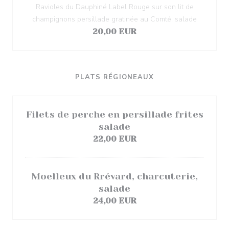
Ravioles du Dauphiné Label Rouge sur son lit de
champignons persillade gratinée au Comté, salade
20,00 EUR
PLATS RÉGIONEAUX
Filets de perche en persillade frites
salade
22,00 EUR
Moelleux du Rrévard, charcuterie,
salade
24,00 EUR