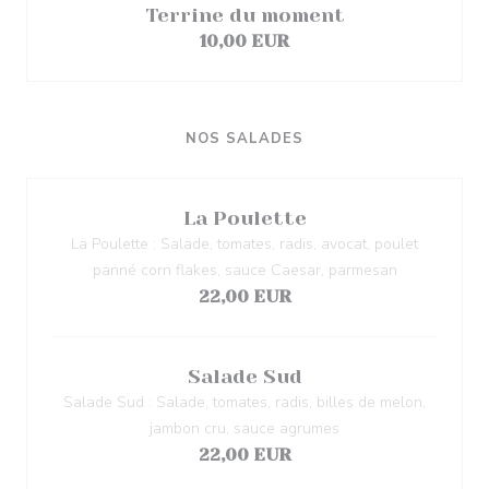
Terrine du moment
10,00 EUR
NOS SALADES
La Poulette
La Poulette : Salade, tomates, radis, avocat, poulet
panné corn flakes, sauce Caesar, parmesan
22,00 EUR
Salade Sud
Salade Sud : Salade, tomates, radis, billes de melon,
jambon cru, sauce agrumes
22,00 EUR