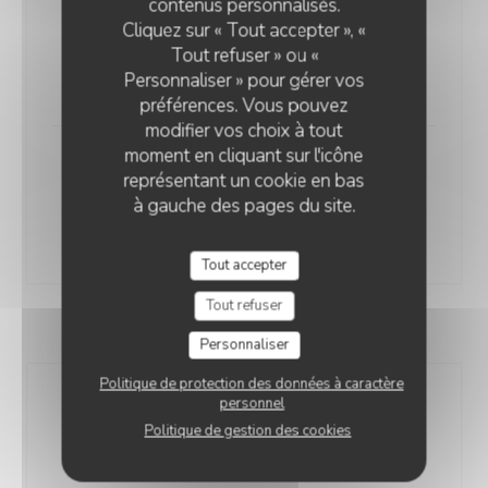
contenus personnalisés.
Cliquez sur « Tout accepter », «
Chardonnay Caveau Dufour 2023
Tout refuser » ou «
75 cl
Personnaliser » pour gérer vos
24,00 EUR
préférences. Vous pouvez
modifier vos choix à tout
moment en cliquant sur l'icône
Chignin Bergeron Les Roches
représentant un cookie en bas
Blanches 2018
à gauche des pages du site.
75 cl
38,00 EUR
Tout accepter
Tout refuser
Rosé
Personnaliser
Politique de protection des données à caractère
Gamay de Savoie Sous Le Roc 2023
personnel
14 cl
22 cl
75 cl
Politique de gestion des cookies
5,00 EUR
8,50 EUR
22,00 EUR