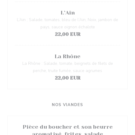
L’Ain
L’Ain ; Salade, tomates, bleu de l’Ain, Noix, jambon de
pays, sauce oignon échalote
22,00 EUR
La Rhône
La Rhône : Salade, tomate, beignets de filets de
perche, truite fumée, sauce agrumes
22,00 EUR
NOS VIANDES
Pièce du boucher et son beurre
aromatisé, frites, salade