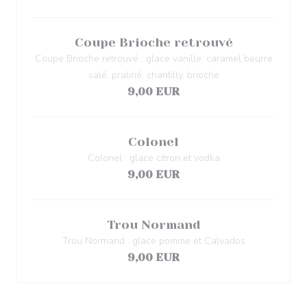
Coupe Brioche retrouvé
Coupe Brioche retrouvé : glace vanille, caramel beurre
salé, praliné, chantilly, brioche
9,00 EUR
Colonel
Colonel : glace citron et vodka
9,00 EUR
Trou Normand
Trou Normand : glace pomme et Calvados
9,00 EUR