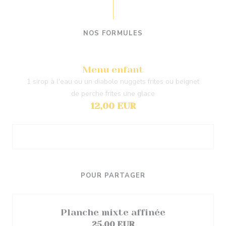
NOS FORMULES
Menu enfant
1 sirop à l'eau ou un diabolo nuggets frites ou beignet
de perche frites une glace
12,00 EUR
POUR PARTAGER
Planche mixte affinée
25,00 EUR