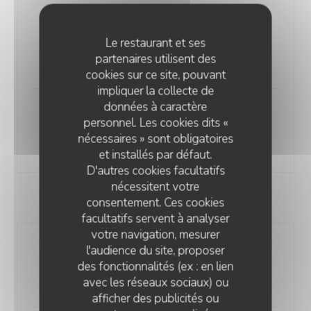
Mondeuse de Savoie 2023
Le restaurant et ses
75 cl
partenaires utilisent des
24,00 EUR
cookies sur ce site, pouvant
impliquer la collecte de
données à caractère
Pinot Noir Millon Rousseau 2023
personnel. Les cookies dits «
75 cl
nécessaires » sont obligatoires
26,00 EUR
et installés par défaut.
D'autres cookies facultatifs
nécessitent votre
Blanc
consentement. Ces cookies
facultatifs servent à analyser
votre navigation, mesurer
Seyssel Maison Goux et Fils
l'audience du site, proposer
14 cl
22 cl
75 cl
des fonctionnalités (ex : en lien
avec les réseaux sociaux) ou
5,50 EUR
9,00 EUR
26,00 EUR
afficher des publicités ou