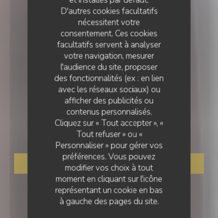
et installés par défaut.
D'autres cookies facultatifs
nécessitent votre
consentement. Ces cookies
facultatifs servent à analyser
votre navigation, mesurer
l'audience du site, proposer
des fonctionnalités (ex : en lien
avec les réseaux sociaux) ou
RESTAURANT TRADITIONNEL
afficher des publicités ou
•
SEYSSEL
contenus personnalisés.
Cliquez sur « Tout accepter », «
Le Rive Droite
Tout refuser » ou «
Personnaliser » pour gérer vos
préférences. Vous pouvez
RÉSERVER
modifier vos choix à tout
moment en cliquant sur l'icône
représentant un cookie en bas
à gauche des pages du site.