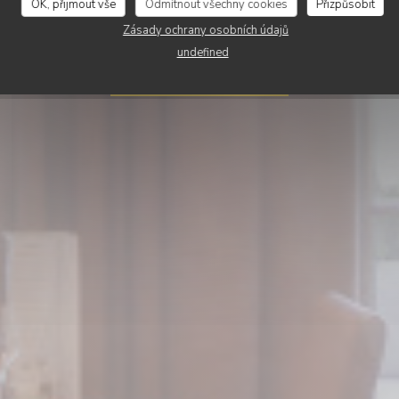
Le Rive Droite
OK, přijmout vše
Odmítnout všechny cookies
Přizpůsobit
Zásady ochrany osobních údajů
undefined
REZERVOVAT STŮL