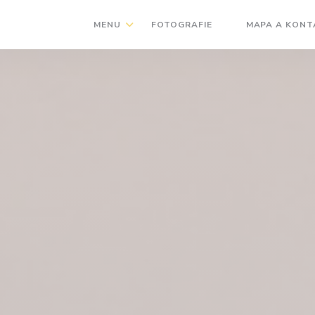
MENU
FOTOGRAFIE
MAPA A KONT
((OTEVŘE SE V N